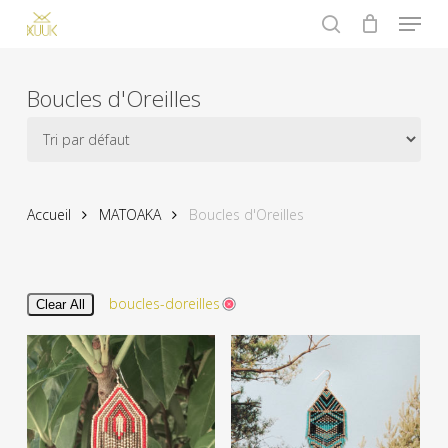
Menu
Skip
to
search
main
content
Boucles d'Oreilles
Accueil
MATOAKA
Boucles d'Oreilles
boucles-doreilles
Clear All