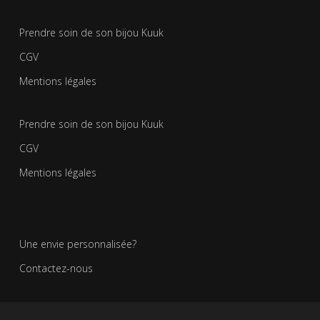
Les
options
Prendre soin de son bijou Kuuk
peuvent
CGV
être
choisies
Mentions légales
sur
la
Prendre soin de son bijou Kuuk
page
CGV
du
produit
Mentions légales
Une envie personnalisée?
Contactez-nous