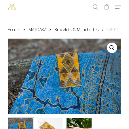
Menu
Skip
to
search
main
content
Accueil
MATOAKA
Bracelets & Manchettes
D#011